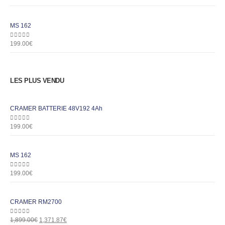
MS 162
0
out of 5
199.00
€
LES PLUS VENDU
CRAMER BATTERIE 48V192 4Ah
0
out of 5
199.00
€
MS 162
0
out of 5
199.00
€
CRAMER RM2700
0
out of 5
1,899.00
€
1,371.87
€