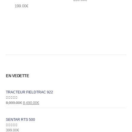
199.00
€
EN VEDETTE
TRACTEUR FIELDTRAC 922
0
out of 5
8,999.00
€
8,490.00
€
SENTAR RTS 500
0
out of 5
399.00
€