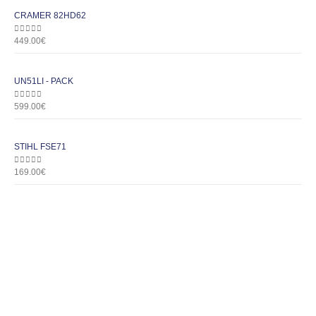
CRAMER 82HD62
0
out of 5
449.00
€
UN51LI - PACK
0
out of 5
599.00
€
STIHL FSE71
0
out of 5
169.00
€