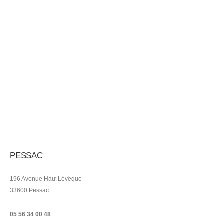
PESSAC
196 Avenue Haut Lévëque
33600 Pessac
05 56 34 00 48