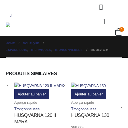
0
HOME
BOUTIQUE
ESPACE BOIS
,
THERMIQUES
,
TRONÇONNEUSES
MS 362 C-M
PRODUITS SIMILAIRES
Ajouter au panier
Ajouter au panier
Aperçu rapide
Aperçu rapide
Tronçonneuses
Tronçonneuses
HUSQVARNA 120 II
HUSQVARNA 130
MARK
289.00
€