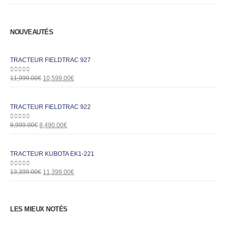
NOUVEAUTÉS
TRACTEUR FIELDTRAC 927
0
out of 5
11,999.00
€
10,599.00
€
TRACTEUR FIELDTRAC 922
0
out of 5
8,999.00
€
8,490.00
€
TRACTEUR KUBOTA EK1-221
0
out of 5
13,399.00
€
11,399.00
€
LES MIEUX NOTÉS