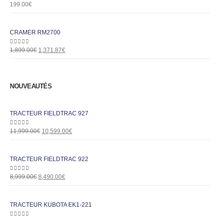
0
out of 5
199.00
€
CRAMER RM2700
0
out of 5
1,899.00
€
1,371.87
€
NOUVEAUTÉS
TRACTEUR FIELDTRAC 927
0
out of 5
11,999.00
€
10,599.00
€
TRACTEUR FIELDTRAC 922
0
out of 5
8,999.00
€
8,490.00
€
TRACTEUR KUBOTA EK1-221