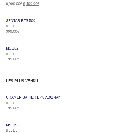
0
out of 5
8,999.00
€
8,490.00
€
SENTAR RTS 500
0
out of 5
399.00
€
MS 162
0
out of 5
199.00
€
LES PLUS VENDU
CRAMER BATTERIE 48V192 4Ah
0
out of 5
199.00
€
MS 162