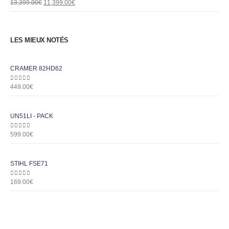
0
out of 5
13,399.00
€
11,399.00
€
LES MIEUX NOTÉS
CRAMER 82HD62
0
out of 5
449.00
€
UN51LI - PACK
0
out of 5
599.00
€
STIHL FSE71
0
out of 5
169.00
€