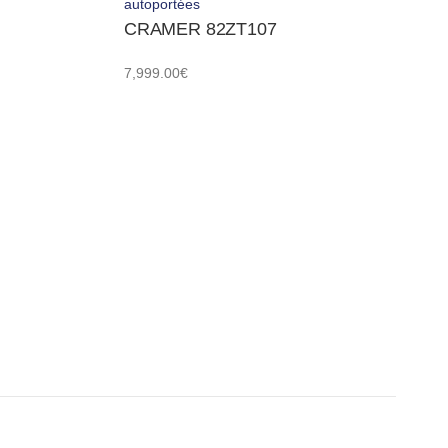
autoportées
CRAMER 82ZT107
7,999.00
€
Aper
BA
To
C
44