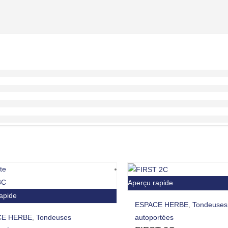
te
Aperçu rapide
apide
ESPACE HERBE
,
Tondeuses
CE HERBE
,
Tondeuses
autoportées