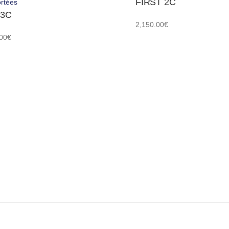
FIRST 2C
rtées
 3C
2,150.00
€
00
€