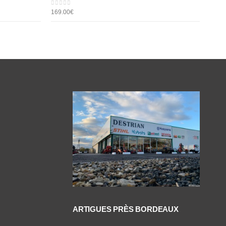
0
out of 5
169.00
€
ARTIGUES PRÈS BORDEAUX