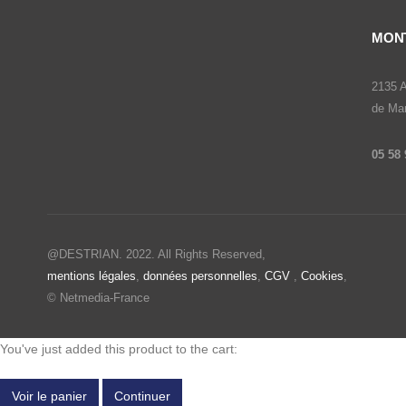
MON
2135 A
de Ma
05 58 
@DESTRIAN. 2022. All Rights Reserved,
mentions légales
,
données personnelles
,
CGV
,
Cookies
,
© Netmedia-France
You've just added this product to the cart:
Voir le panier
Continuer