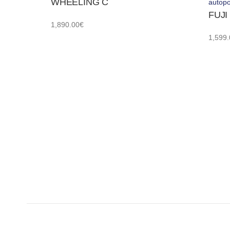
WHEELING C
autopo
FUJI
1,890.00
€
1,599.