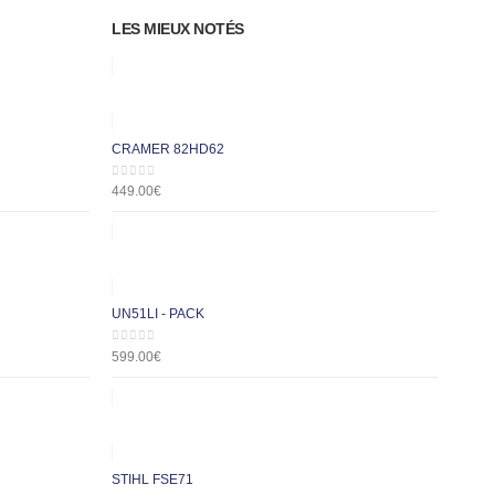
LES MIEUX NOTÉS
CRAMER 82HD62
0
out of 5
449.00
€
UN51LI - PACK
0
out of 5
599.00
€
STIHL FSE71