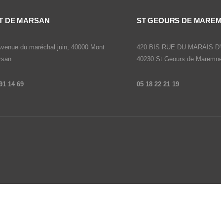
T DE MARSAN
ST GEOURS DE MARE
venue du maréchal juin, 40000 Mont
420 BIS RUE DU MARAIS D
rsan
40230 St Geours de Maremn
91 14 69
05 18 22 21
19