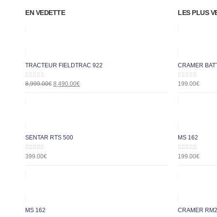
EN VEDETTE
LES PLUS V
TRACTEUR FIELDTRAC 922
CRAMER BATT
0
out of 5
0
out of 5
8,999.00
€
8,490.00
€
199.00
€
SENTAR RTS 500
MS 162
0
out of 5
0
out of 5
399.00
€
199.00
€
MS 162
CRAMER RM2