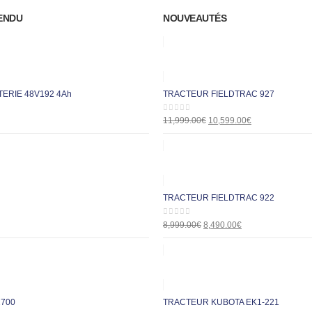
ENDU
NOUVEAUTÉS
ERIE 48V192 4Ah
TRACTEUR FIELDTRAC 927
0
out of 5
11,999.00
€
10,599.00
€
TRACTEUR FIELDTRAC 922
0
out of 5
8,999.00
€
8,490.00
€
700
TRACTEUR KUBOTA EK1-221