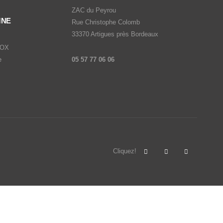
ZAC du Peyrou
MNE
Rue Christophe Colomb
33370 Artigues près Bordeaux
'OX
e
05 57 77 06 06
Cliquez!