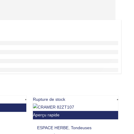
Rupture de stock
Rupt
Aperçu rapide
ESPACE HERBE
,
Tondeuses