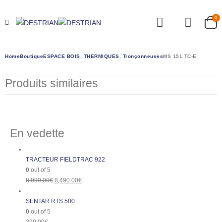
0
Home
Boutique
ESPACE BOIS
,
THERMIQUES
,
Tronçonneuses
MS 151 TC-E
Produits similaires
En vedette
TRACTEUR FIELDTRAC 922
0
out of 5
8,999.00
€
8,490.00
€
SENTAR RTS 500
0
out of 5