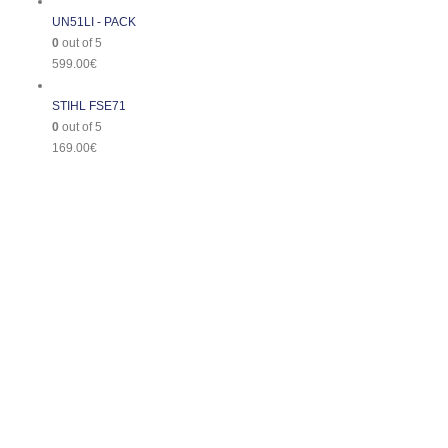
UN51LI - PACK
0
out of 5
599.00
€
STIHL FSE71
0
out of 5
169.00
€