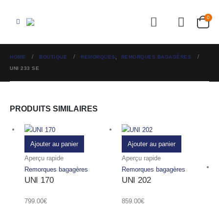
0
HOME
BOUTIQUE
REMORQUES
,
REMORQUES BAGAGÈRES
UNI 233 SE
PRODUITS SIMILAIRES
Ajouter au panier
Ajouter au panier
Aperçu rapide
Aperçu rapide
Remorques bagagères
Remorques bagagères
UNI 170
UNI 202
799.00
€
859.00
€