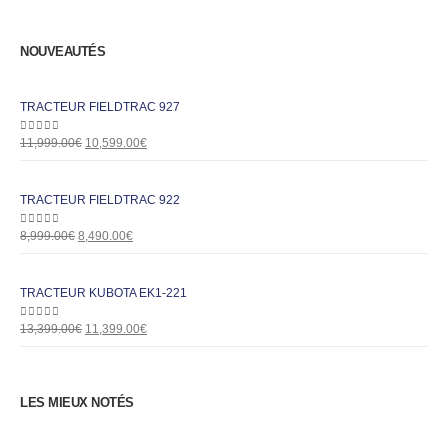
NOUVEAUTÉS
TRACTEUR FIELDTRAC 927
0
out of 5
11,999.00
€
10,599.00
€
TRACTEUR FIELDTRAC 922
0
out of 5
8,999.00
€
8,490.00
€
TRACTEUR KUBOTA EK1-221
0
out of 5
13,399.00
€
11,399.00
€
LES MIEUX NOTÉS