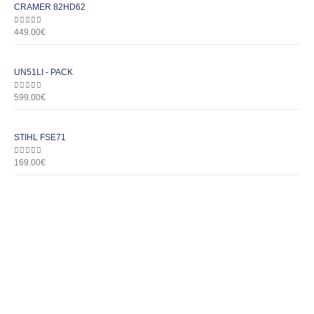
CRAMER 82HD62
0
out of 5
449.00
€
UN51LI - PACK
0
out of 5
599.00
€
STIHL FSE71
0
out of 5
169.00
€