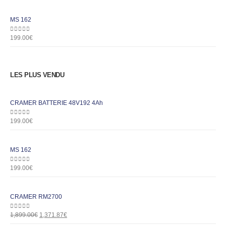
MS 162
0
out of 5
199.00
€
LES PLUS VENDU
CRAMER BATTERIE 48V192 4Ah
0
out of 5
199.00
€
MS 162
0
out of 5
199.00
€
CRAMER RM2700
0
out of 5
1,899.00
€
1,371.87
€