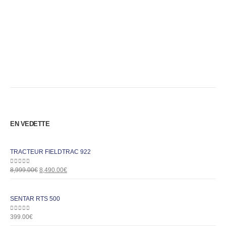
EN VEDETTE
TRACTEUR FIELDTRAC 922
0
out of 5
8,999.00
€
8,490.00
€
SENTAR RTS 500
0
out of 5
399.00
€