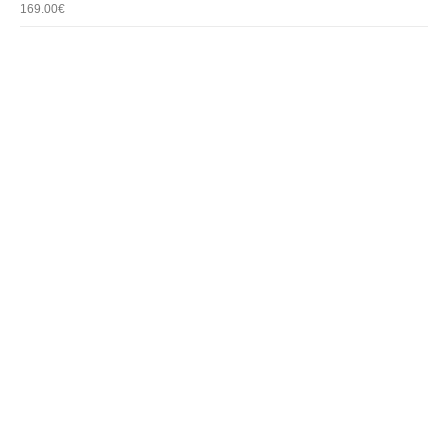
0
out of 5
169.00
€