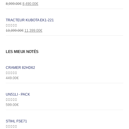
0
out of 5
8,999.00
€
8,490.00
€
TRACTEUR KUBOTA EK1-221
0
out of 5
13,399.00
€
11,399.00
€
LES MIEUX NOTÉS
CRAMER 82HD62
0
out of 5
449.00
€
UN51LI - PACK
0
out of 5
599.00
€
STIHL FSE71