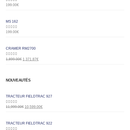
0
out of 5
199.00
€
MS 162
0
out of 5
199.00
€
CRAMER RM2700
0
out of 5
1,899.00
€
1,371.87
€
NOUVEAUTÉS
TRACTEUR FIELDTRAC 927
0
out of 5
11,999.00
€
10,599.00
€
TRACTEUR FIELDTRAC 922