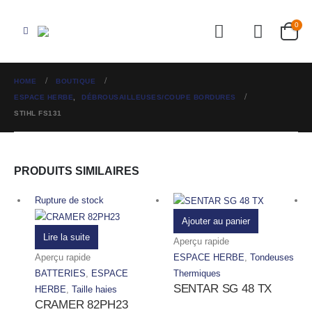
0
HOME
BOUTIQUE
ESPACE HERBE
,
DÉBROUSAILLEUSES/COUPE BORDURES
STIHL FS131
PRODUITS SIMILAIRES
Rupture de stock
Ajouter au panier
Lire la suite
Aperçu rapide
Aperçu rapide
ESPACE HERBE
,
Tondeuses
BATTERIES
,
ESPACE
Thermiques
SENTAR SG 48 TX
HERBE
,
Taille haies
CRAMER 82PH23