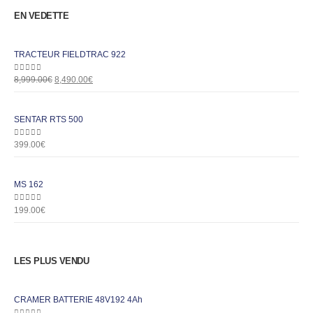
EN VEDETTE
TRACTEUR FIELDTRAC 922
0
out of 5
8,999.00
€
8,490.00
€
SENTAR RTS 500
0
out of 5
399.00
€
MS 162
0
out of 5
199.00
€
LES PLUS VENDU
CRAMER BATTERIE 48V192 4Ah