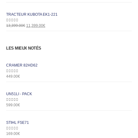
TRACTEUR KUBOTA EK1-221
0
out of 5
13,399.00
€
11,399.00
€
LES MIEUX NOTÉS
CRAMER 82HD62
0
out of 5
449.00
€
UN51LI - PACK
0
out of 5
599.00
€
STIHL FSE71
0
out of 5
169.00
€