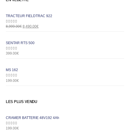
TRACTEUR FIELDTRAC 922
0
out of 5
8,999.00
€
8,490.00
€
SENTAR RTS 500
0
out of 5
399.00
€
MS 162
0
out of 5
199.00
€
LES PLUS VENDU
CRAMER BATTERIE 48V192 4Ah
0
out of 5
199.00
€