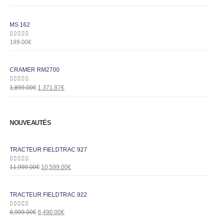
MS 162
0
out of 5
199.00
€
CRAMER RM2700
0
out of 5
1,899.00
€
1,371.87
€
NOUVEAUTÉS
TRACTEUR FIELDTRAC 927
0
out of 5
11,999.00
€
10,599.00
€
TRACTEUR FIELDTRAC 922
0
out of 5
8,999.00
€
8,490.00
€