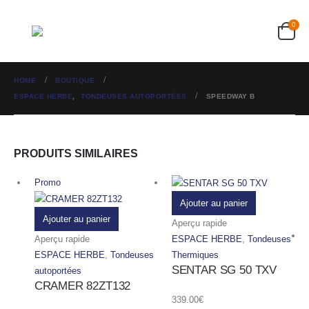
0
HOME
BOUTIQUE
ESPACE HERBE
,
TONDEUSES AUTOPORTÉES
SPEEDWAY B
PRODUITS SIMILAIRES
Promo
Ajouter au panier
Ajouter au panier
Aperçu rapide
Aperçu rapide
ESPACE HERBE
,
Tondeuses
ESPACE HERBE
,
Tondeuses
Thermiques
SENTAR SG 50 TXV
autoportées
CRAMER 82ZT132
339.00
€