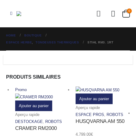
0
HOME
BOUTIQUE
ESPACE HERBE
,
TONDEUSES THERMIQUES
STIHL RM3. 1RT
PRODUITS SIMILAIRES
Promo
Ajouter au panier
Ajouter au panier
Aperçu rapide
Aperçu rapide
ESPACE PROS
,
ROBOTS
HUSQVARNA AM 550
DESTOCKAGE
,
ROBOTS
CRAMER RM2000
4,799.00
€