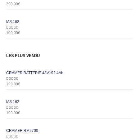
0
out of 5
399.00
€
MS 162
0
out of 5
199.00
€
LES PLUS VENDU
CRAMER BATTERIE 48V192 4Ah
0
out of 5
199.00
€
MS 162
0
out of 5
199.00
€
CRAMER RM2700