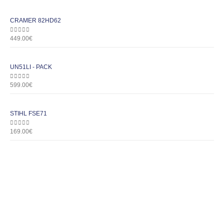
CRAMER 82HD62
0
out of 5
449.00
€
UN51LI - PACK
0
out of 5
599.00
€
STIHL FSE71
0
out of 5
169.00
€