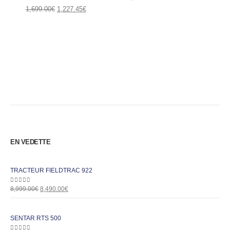
1,699.00
€
1,227.45
€
EN VEDETTE
TRACTEUR FIELDTRAC 922
0
out of 5
8,999.00
€
8,490.00
€
SENTAR RTS 500