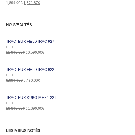
0
out of 5
1,899.00
€
1,371.87
€
NOUVEAUTÉS
TRACTEUR FIELDTRAC 927
0
out of 5
11,999.00
€
10,599.00
€
TRACTEUR FIELDTRAC 922
0
out of 5
8,999.00
€
8,490.00
€
TRACTEUR KUBOTA EK1-221
0
out of 5
13,399.00
€
11,399.00
€
LES MIEUX NOTÉS