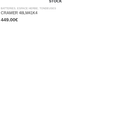
STOCK
BATTERIES
,
ESPACE HERBE
,
TONDEUSES
CRAMER 48LM41K4
449.00
€
R
C
1