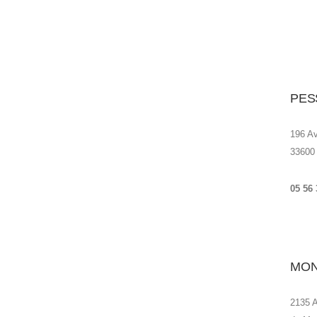
PES
196 A
33600
05 56 
MON
2135 A