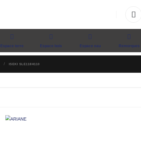
Espace terre
Espace bois
Espace eau
Remorques
ISEKI SLE118H110