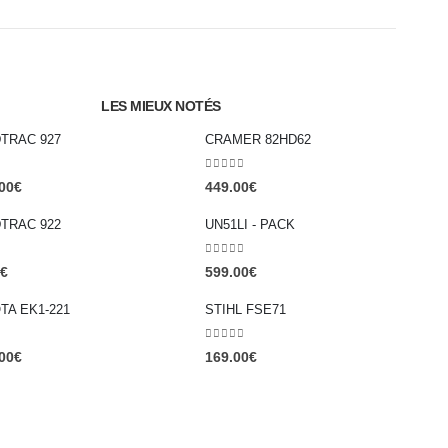
LES MIEUX NOTÉS
TRAC 927
CRAMER 82HD62
0
out of 5
00
€
449.00
€
TRAC 922
UN51LI - PACK
0
out of 5
€
599.00
€
A EK1-221
STIHL FSE71
0
out of 5
00
€
169.00
€