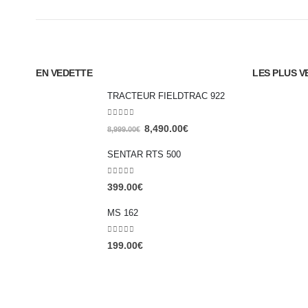
EN VEDETTE
LES PLUS V
TRACTEUR FIELDTRAC 922
0
out of 5
8,490.00
€
8,999.00
€
SENTAR RTS 500
0
out of 5
399.00
€
MS 162
0
out of 5
199.00
€