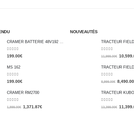
ENDU
NOUVEAUTÉS
CRAMER BATTERIE 48V192 4Ah
TRACTEUR FIELD
0
out of 5
0
out of 5
199.00
€
10,599.
11,999.00
€
MS 162
TRACTEUR FIELD
0
out of 5
0
out of 5
199.00
€
8,490.00
8,999.00
€
CRAMER RM2700
TRACTEUR KUBOT
0
out of 5
0
out of 5
1,371.87
€
11,399.
1,899.00
€
13,399.00
€