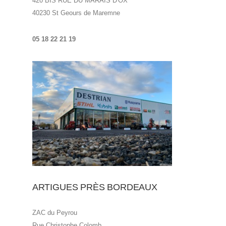
420 BIS RUE DU MARAIS D'OX
40230 St Geours de Maremne
05 18 22 21
19
ARTIGUES PRÈS BORDEAUX
ZAC du Peyrou
Rue Christophe Colomb