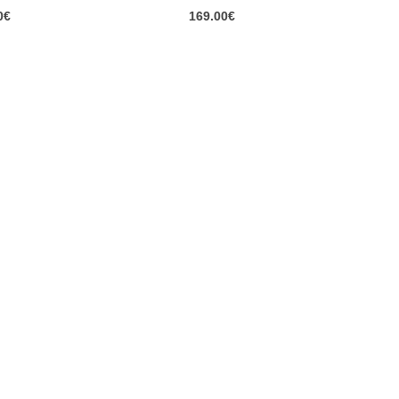
0
out of 5
0
€
169.00
€