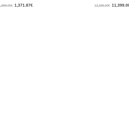
0
out of 5
0
out of 5
1,371.87
€
11,399.0
1,899.00
€
13,399.00
€