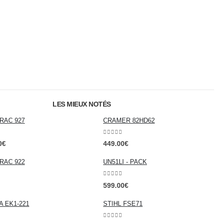
LES MIEUX NOTÉS
RAC 927
CRAMER 82HD62
0
out of 5
0
€
449.00
€
RAC 922
UN51LI - PACK
0
out of 5
599.00
€
 EK1-221
STIHL FSE71