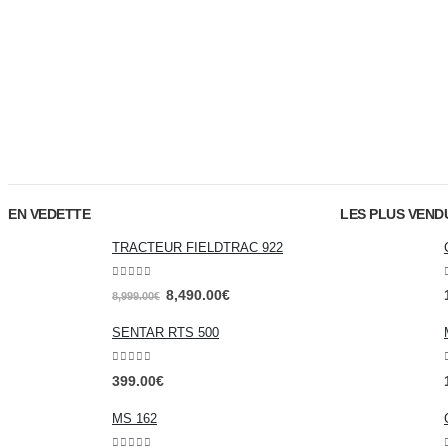
EN VEDETTE
LES PLUS VEND
TRACTEUR FIELDTRAC 922
0
out of 5
8,490.00
€
8,999.00
€
SENTAR RTS 500
0
out of 5
399.00
€
MS 162