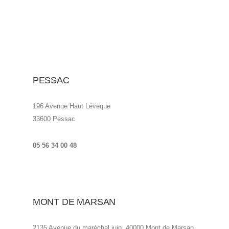
PESSAC
196 Avenue Haut Lévëque
33600 Pessac
05 56 34 00 48
MONT DE MARSAN
2135 Avenue du maréchal juin, 40000 Mont de Marsan