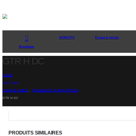
ROBOTS
Espace herbe
Boutique
GTR H DC
HOME
BOUTIQUE
ESPACE HERBE
,
TONDEUSES AUTOPORTÉES
GTR H DC
PRODUITS SIMILAIRES