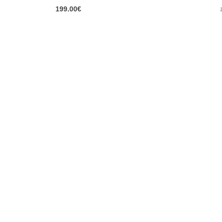
0
out of 5
199.00
€