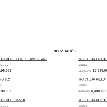
U
NOUVEAUTÉS
CRAMER BATTERIE 48V192 4Ah
TRACTEUR FIELDT
0
out of 5
0
out of 5
199.00
€
10,599.0
11,999.00
€
MS 162
TRACTEUR FIELDT
0
out of 5
0
out of 5
199.00
€
8,490.00
€
8,999.00
€
CRAMER RM2700
TRACTEUR KUBOTA