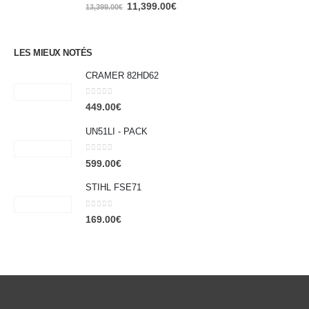
0
out of 5
11,399.00
€
13,399.00
€
LES MIEUX NOTÉS
CRAMER 82HD62
0
out of 5
449.00
€
UN51LI - PACK
0
out of 5
599.00
€
STIHL FSE71
0
out of 5
169.00
€