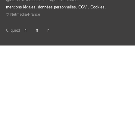
@DESTRIAN. 2022. All Rights Reserved,
mentions légales
,
données personnelles
,
CGV
,
Cookies
,
© Netmedia-France
Cliquez!