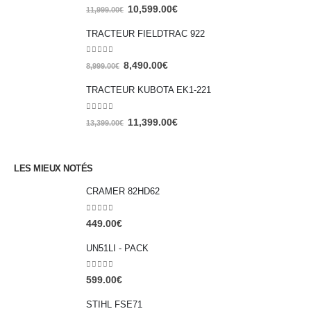
0
out of 5
10,599.00
€
11,999.00
€
TRACTEUR FIELDTRAC 922
0
out of 5
8,490.00
€
8,999.00
€
TRACTEUR KUBOTA EK1-221
0
out of 5
11,399.00
€
13,399.00
€
LES MIEUX NOTÉS
CRAMER 82HD62
0
out of 5
449.00
€
UN51LI - PACK
0
out of 5
599.00
€
STIHL FSE71