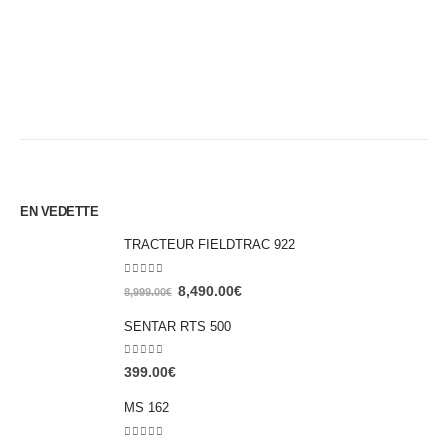
E
S
2
EN VEDETTE
TRACTEUR FIELDTRAC 922
0
out of 5
8,490.00
€
8,999.00
€
SENTAR RTS 500
0
out of 5
399.00
€
MS 162
0
out of 5