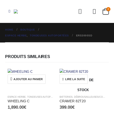
0
HOME
BOUTIQUE
ESPACE HERBE
,
TONDEUSES AUTOPORTÉES
ERS3000SD
PRODUITS SIMILAIRES
AJOUTER AU PANIER
LIRE LA SUITE
RUPTURE DE
STOCK
ESPACE HERBE
,
TONDEUSES AUTOPORTÉES
BATTERIES
,
DÉBROUSAILLEUSES/COUPE BORDURES
WHEELING C
CRAMER 82T20
1,890.00
€
399.00
€