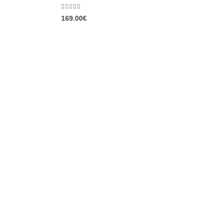
0
out of 5
169.00
€