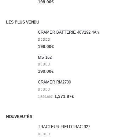
199.00
€
LES PLUS VENDU
CRAMER BATTERIE 48V192 4Ah
0
out of 5
199.00
€
MS 162
0
out of 5
199.00
€
CRAMER RM2700
0
out of 5
1,371.87
€
1,899.00
€
NOUVEAUTÉS
TRACTEUR FIELDTRAC 927