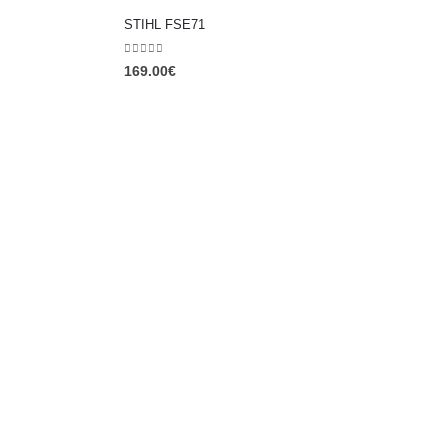
STIHL FSE71
0
out of 5
169.00
€