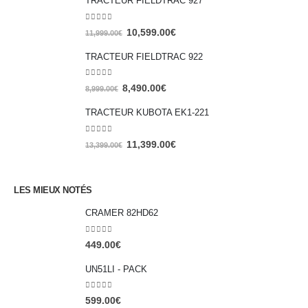
TRACTEUR FIELDTRAC 927
0
out of 5
10,599.00
€
11,999.00
€
TRACTEUR FIELDTRAC 922
0
out of 5
8,490.00
€
8,999.00
€
TRACTEUR KUBOTA EK1-221
0
out of 5
11,399.00
€
13,399.00
€
LES MIEUX NOTÉS
CRAMER 82HD62
0
out of 5
449.00
€
UN51LI - PACK
0
out of 5
599.00
€