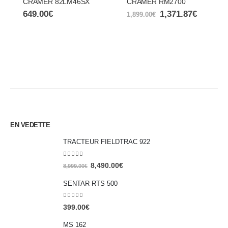
CRAMER 82LM46SX
CRAMER RM2700
649.00
€
1,371.87
€
1,899.00
€
EN VEDETTE
TRACTEUR FIELDTRAC 922
0
out of 5
8,490.00
€
8,999.00
€
SENTAR RTS 500
0
out of 5
399.00
€
MS 162