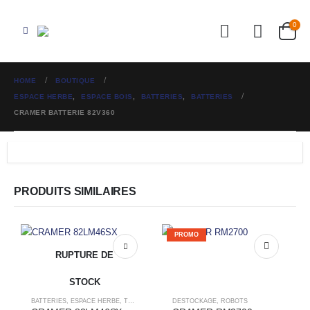
0
HOME
BOUTIQUE
ESPACE HERBE
,
ESPACE BOIS
,
BATTERIES
,
BATTERIES
CRAMER BATTERIE 82V360
PRODUITS SIMILAIRES
PROMO
RUPTURE DE
STOCK
BATTERIES
,
ESPACE HERBE
,
TONDEUSES
DESTOCKAGE
,
ROBOTS