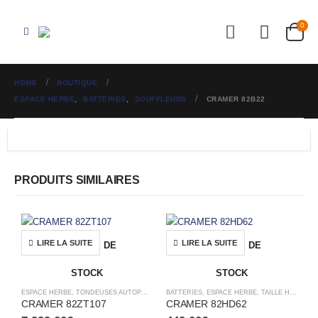
0
HOME
BOUTIQUE
ESPACE HERBE
,
BATTERIES
,
SOUFFLEURS
CRAMER 82B22
PRODUITS SIMILAIRES
LIRE LA SUITE
LIRE LA SUITE
RUPTURE DE
RUPTURE DE
STOCK
STOCK
ESPACE HERBE
,
TONDEUSES AUTOPORTÉES
BATTERIES
,
ESPACE HERBE
,
TAILLE HAIES
CRAMER 82ZT107
CRAMER 82HD62