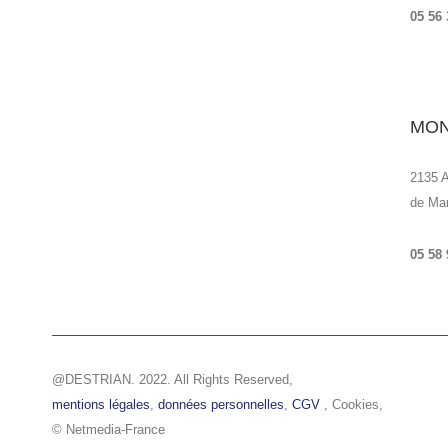
05 56 
MON
2135 A
de Ma
05 58 
@DESTRIAN. 2022. All Rights Reserved,
mentions légales
,
données personnelles
,
CGV
,
Cookies
,
© Netmedia-France