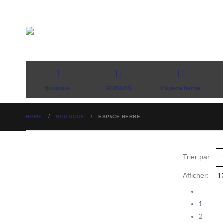
Boutique
ROBOTS
Espace herbe
HOME
BOUTIQUE
ESPACE HERBE
Trier par :
Afficher:
1
2