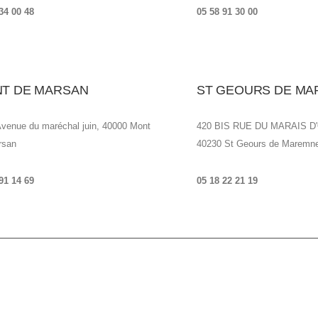
34 00 48
05 58 91 30 00
T DE MARSAN
ST GEOURS DE M
venue du maréchal juin, 40000 Mont
420 BIS RUE DU MARAIS D
rsan
40230 St Geours de Maremn
91 14 69
05 18 22 21
19