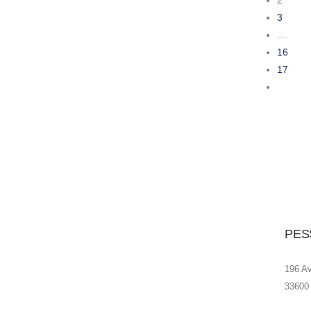
2
3
…
16
17
PES
196 A
33600