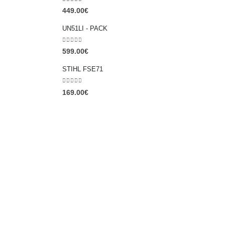
0
out of 5
449.00
€
UN51LI - PACK
0
out of 5
599.00
€
STIHL FSE71
0
out of 5
169.00
€