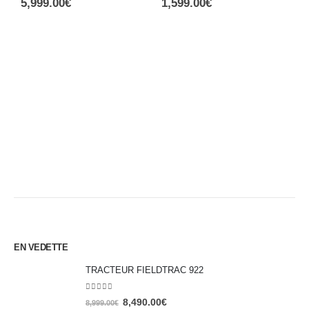
5,999.00
€
1,599.00
€
B
C
4
EN VEDETTE
TRACTEUR FIELDTRAC 922
0
out of 5
8,490.00
€
8,999.00
€