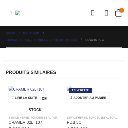
0
HOME
BOUTIQUE
ESPACE HERBE
,
TONDEUSES AUTOPORTÉES
BOAVISTA C
PRODUITS SIMILAIRES
EN VEDETTE
LIRE LA SUITE
AJOUTER AU PANIER
RUPTURE DE
STOCK
ESPACE HERBE
,
TONDEUSES AUTOPORTÉES
ESPACE HERBE
,
TONDEUSES AUTOPORTÉES
CRAMER 82LT107
FUJI 3C